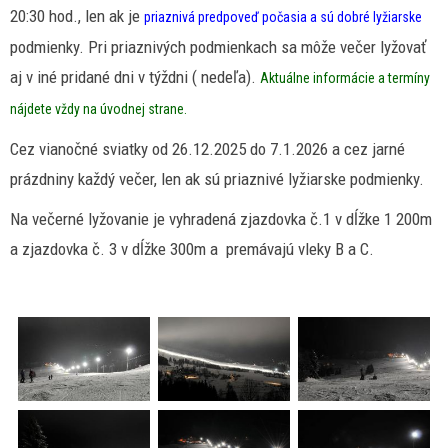
20:30 hod., len ak je
priaznivá predpoveď počasia a sú dobré lyžiarske
podmienky. Pri priaznivých podmienkach sa môže večer lyžovať
aj v iné pridané dni v týždni ( nedeľa).
Aktuálne informácie a termíny
nájdete vždy na úvodnej strane.
Cez vianočné sviatky od 26.12.2025 do 7.1.2026 a cez jarné
prázdniny každý večer, len ak sú priaznivé lyžiarske podmienky.
Na večerné lyžovanie je vyhradená zjazdovka č.1 v dĺžke 1 200m
a zjazdovka č. 3 v dĺžke 300m a premávajú vleky B a C.