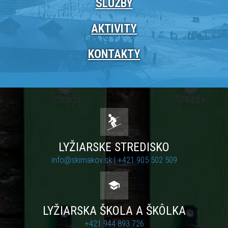
SLUŽBY
AKTIVITY
KONTAKTY
LYŽIARSKE STREDISKO
info@skimakov.sk |
+421 905 502 509
LYŽIARSKA ŠKOLA A ŠKÔLKA
+421 944 893 726